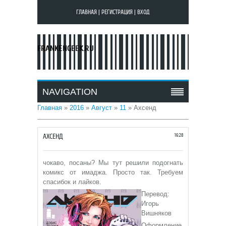
ГЛАВНАЯ
|
РЕГИСТРАЦИЯ
|
ВХОД
FRANKENGEEK.RU
NAVIGATION
Главная
»
2016
»
Август
»
11
» Ахсенд
АХСЕНД
16:28
чокаво, посаны? Мы тут решили подогнать
комикс от имаджа. Просто так. Требуем
спасибок и лайков.
Перевод:
Игорь
Вишняков
Оформление