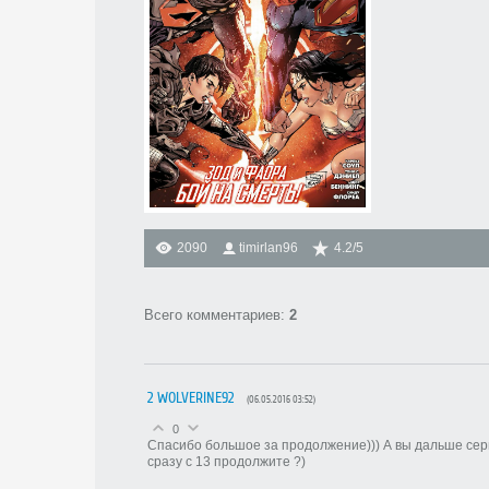
2090
timirlan96
4.2
/
5
Всего комментариев
:
2
2
WOLVERINE92
(06.05.2016 03:52)
0
Спасибо большое за продолжение))) А вы дальше сери
сразу с 13 продолжите ?)