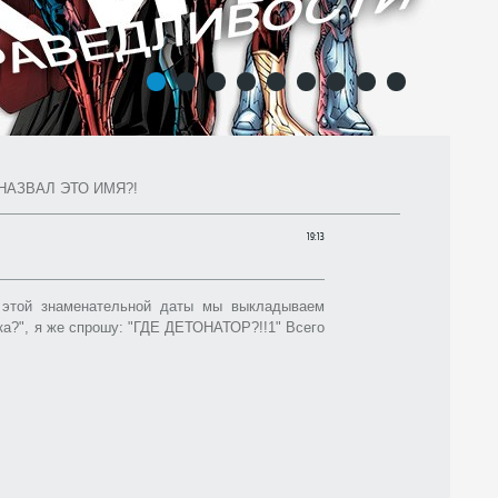
1
2
3
4
5
6
7
8
9
НАЗВАЛ ЭТО ИМЯ?!
19:13
ь этой знаменательной даты мы выкладываем
ка?", я же спрошу: "ГДЕ ДЕТОНАТОР?!!1" Всего