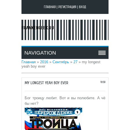
ГЛАВНАЯ
|
РЕГИСТРАЦИЯ
|
ВХОД
FRANKENGEEK.RU
NAVIGATION
Главная
»
2016
»
Сентябрь
»
27
» my longest
yeah boy ever
MY LONGEST YEAH BOY EVER
19:59
Бог троицу любит. Вот и вы полюбите. А чё
бы нет?