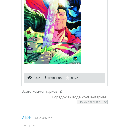
1092
timirlan96
5.0
/
2
Всего комментариев
:
2
Порядок вывода комментариев:
2
БЭТС
(28.09.2016 19:12)
1