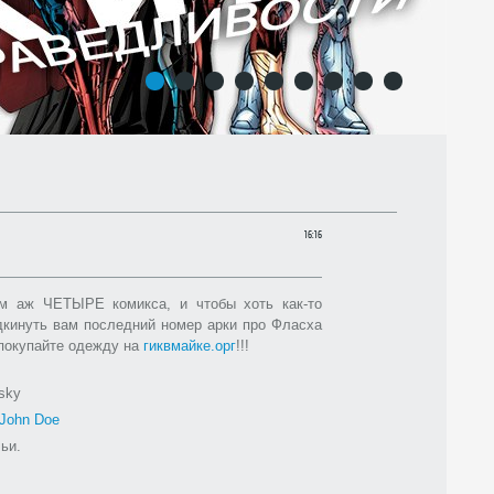
1
2
3
4
5
6
7
8
9
16:16
м аж ЧЕТЫРЕ комикса, и чтобы хоть как-то
дкинуть вам последний номер арки про Фласха
 покупайте одежду на
гиквмайке.орг
!!!
sky
John Doe
ьи.