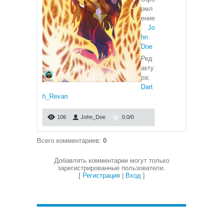
рмл
ение
:
Jo
hn
Doe
Ред
акту
ра:
Dart
h_Revan
106
John_Doe
0.0
/
0
Всего комментариев
:
0
Добавлять комментарии могут только
зарегистрированные пользователи.
[
Регистрация
|
Вход
]