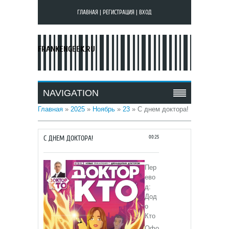
ГЛАВНАЯ
|
РЕГИСТРАЦИЯ
|
ВХОД
FRANKENGEEK.RU
NAVIGATION
Главная
»
2025
»
Ноябрь
»
23
» С днем доктора!
С ДНЕМ ДОКТОРА!
00:25
Пер
ево
д:
Дод
о
Кто
Офо