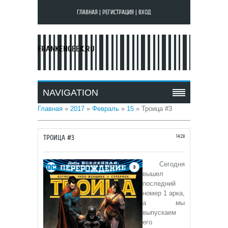
ГЛАВНАЯ
|
РЕГИСТРАЦИЯ
|
ВХОД
FRANKENGEEK.RU
NAVIGATION
Главная
»
2017
»
Февраль
»
15
» Троица #3
ТРОИЦА #3
14:29
Сегодня
вышел
последний
номер 1 арка,
а мы
выпускаем
его