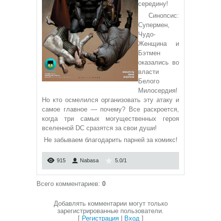
середину!
Синопсис:
Супермен,
Чудо-
Женщина и
Бэтмен
оказались во
власти
Белого
Милосердия!
Но кто осмелился организовать эту атаку и
самое главное — почему? Все раскроется,
когда три самых могущественных героя
вселенной DC сразятся за свои души!
Не забываем благодарить парней за комикс!
915
Nabasa
5.0
/
1
Всего комментариев
:
0
Добавлять комментарии могут только
зарегистрированные пользователи.
[
Регистрация
|
Вход
]