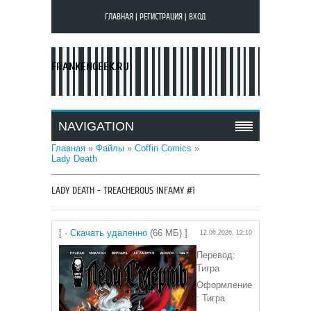
ГЛАВНАЯ
|
РЕГИСТРАЦИЯ
|
ВХОД
FRANKENGEEK.RU
NAVIGATION
Главная
»
Файлы
»
Coffin Comics
»
Lady Death
LADY DEATH - TREACHEROUS INFAMY #1
[ ·
Скачать удаленно
(66 МБ) ]
12.06.2026, 12:10
Перевод:
Тигра
Оформление
: Тигра