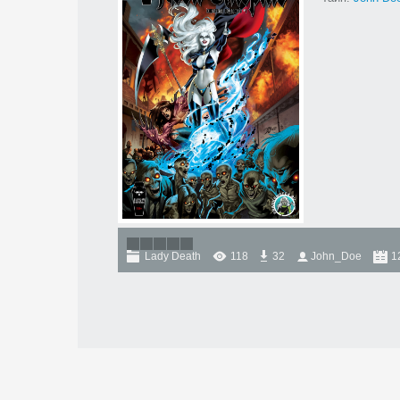
Lady Death
118
32
John_Doe
1