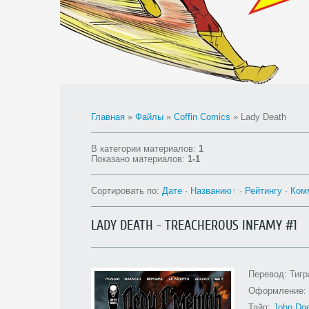
Главная
»
Файлы
»
Coffin Comics
» Lady Death
В категории материалов
:
1
Показано материалов
:
1-1
Сортировать по
:
Дате
·
Названию
·
Рейтингу
·
Ком
LADY DEATH - TREACHEROUS INFAMY #1
Перевод: Тигр
Оформление: 
Тайп:
John Do