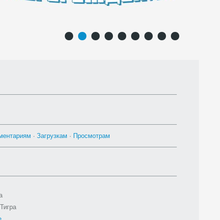
1
2
3
4
5
6
7
8
9
ментариям
·
Загрузкам
·
Просмотрам
а
Тигра
e