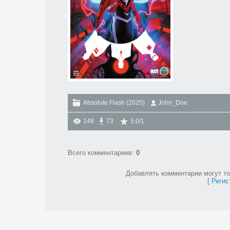
Absolute Flash (2025)
John_Doe
148
73
5.0
/
1
Всего комментариев
:
0
Добавлять комментарии могут то
[
Регис