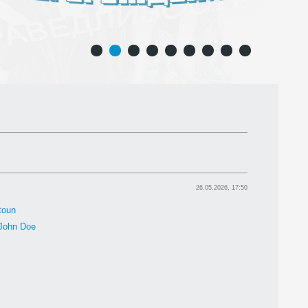
1
2
3
4
5
6
7
8
9
26.05.2026, 17:50
toun
John Doe