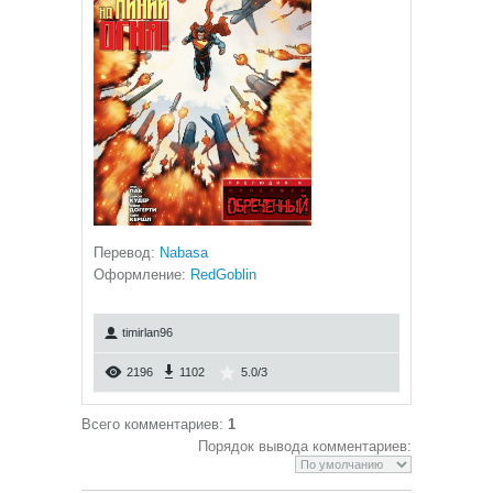
Перевод:
N
abasa
Оформление:
RedGoblin
timirlan96
2196
1102
5.0
/
3
Всего комментариев
:
1
Порядок вывода комментариев: