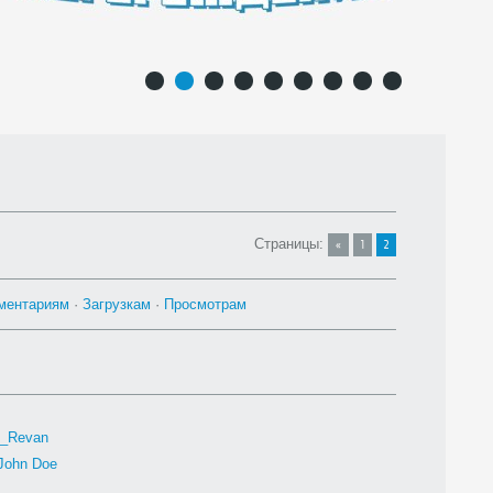
1
2
3
4
5
6
7
8
9
Страницы
:
«
1
2
ментариям
·
Загрузкам
·
Просмотрам
h_Revan
John Doe