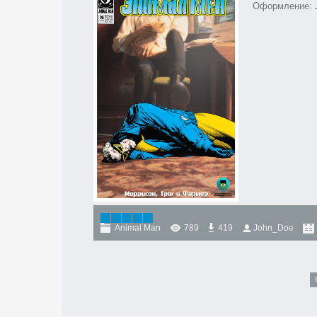
Оформление:
Animal Man
789
419
John_Doe