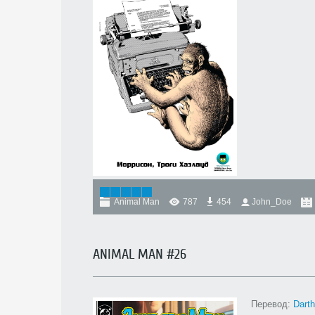
Animal Man
787
454
John_Doe
ANIMAL MAN #26
Перевод:
Dart