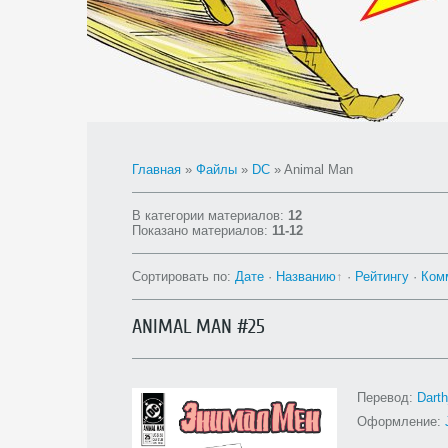
Главная
»
Файлы
»
DC
» Animal Man
В категории материалов
:
12
Показано материалов
:
11-12
Сортировать по
:
Дате
·
Названию
·
Рейтингу
·
Ком
ANIMAL MAN #25
Перевод:
Dart
Оформление: