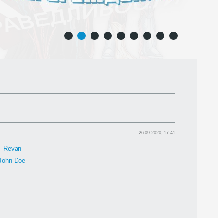
1
2
3
4
5
6
7
8
9
26.09.2020, 17:41
h_Revan
John Doe