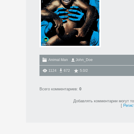
Animal Man
John_Doe
1124
672
5.0
/
2
Всего комментариев
:
0
Добавлять комментарии могут то
[
Регис