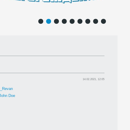
1
2
3
4
5
6
7
8
9
14.02.2021, 12:05
h_Revan
John Doe