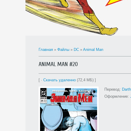
Главная
»
Файлы
»
DC
»
Animal Man
ANIMAL MAN #20
[ ·
Скачать удаленно
(72,4 МБ) ]
Перевод:
Dart
Оформление: