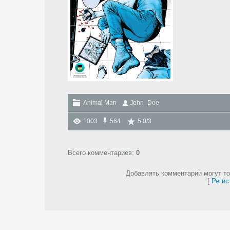
Animal Man
John_Doe
1003
564
5.0
/
3
Всего комментариев
:
0
Добавлять комментарии могут то
[
Регис