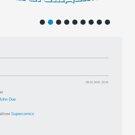
1
2
3
4
5
6
7
8
9
08.02.2019, 20:41
er
John Doe
сайтом
Supercomics