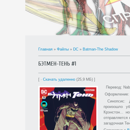
Главная
»
Файлы
»
DC
»
Batman-The Shadow
БЭТМЕН-ТЕНЬ #1
[ ·
Скачать удаленно
(25,9 МБ) ]
Перевод: Nab
Оформление: 
Синопсис: Д
произошло у
Крэнстон... 
отправляется 
загадочная Тен