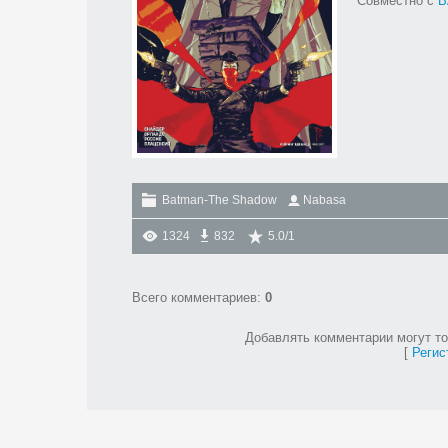
Совместно с
B
Batman-The Shadow
Nabasa
1324
832
5.0
/
1
Всего комментариев
:
0
Добавлять комментарии могут то
[
Регис