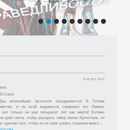
1
2
3
4
5
6
7
8
9
11.08.2017, 20:07
asa
D.Crane
ва величайших мстителя объединяются! В Готеме
бийство, и по всей видимости совершил его Ламонт
но вот только он уже пятьдесят лет как мертв! Бэтмен
на край света, чтобы раскрыть тайну жизни Крэнстона, но
ь сделает все, чтобы он не смог узнать слишком много...