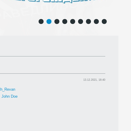
1
2
3
4
5
6
7
8
9
13.12.2021, 18:40
th_Revan
:
John Doe