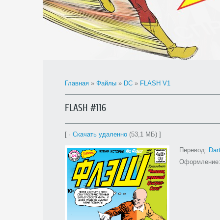
Главная
»
Файлы
»
DC
»
FLASH V1
FLASH #116
[ ·
Скачать удаленно
(53,1 МБ) ]
Перевод:
Dar
Оформление