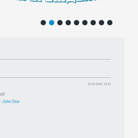
1
2
3
4
5
6
7
8
9
12.05.2024, 13:21
si0
:
John Doe