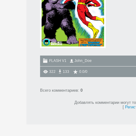
FLASH V1
John_Doe
322
133
0.0
/
0
Всего комментариев
:
0
Добавлять комментарии могут то
[
Регис