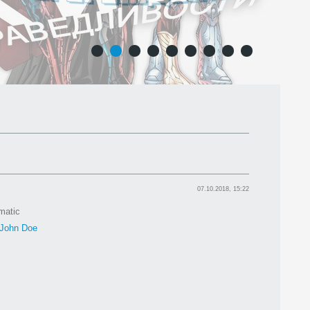
1
2
3
4
5
6
7
8
9
07.10.2018, 15:22
matic
John Doe