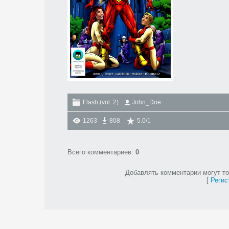
Flash (vol. 2)
John_Doe
1263
808
5.0
/
1
Всего комментариев
:
0
Добавлять комментарии могут то
[
Регис