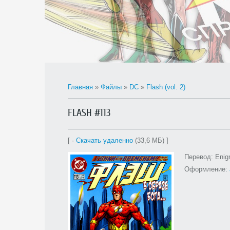
Главная
»
Файлы
»
DC
»
Flash (vol. 2)
FLASH #113
[ ·
Скачать удаленно
(33,6 МБ) ]
Перевод: Enig
Оформление: