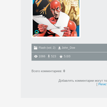
Flash (vol. 2)
John_Doe
1066
523
5.0
/
3
Всего комментариев
:
0
Добавлять комментарии могут то
[
Регис