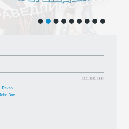
1
2
3
4
5
6
7
8
9
15.01.2020, 18:33
h_Revan
John Doe