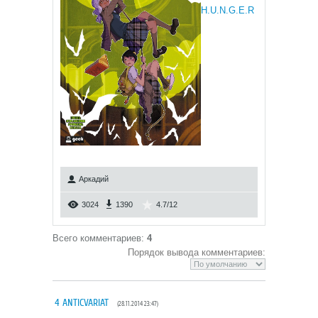
H.U.N.G.E.R
Аркадий
3024
1390
4.7
/
12
Всего комментариев
:
4
Порядок вывода комментариев:
4
ANTICVARIAT
(28.11.2014 23:47)