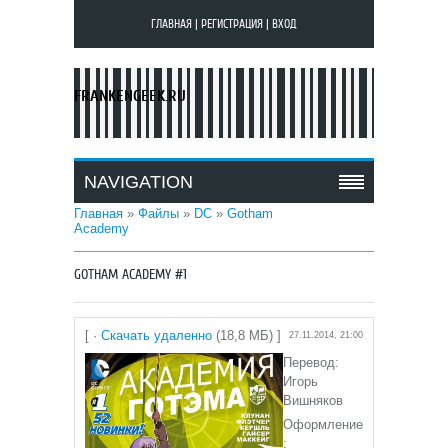
ГЛАВНАЯ
|
РЕГИСТРАЦИЯ
|
ВХОД
FRANKENGEEK.RU
NAVIGATION
Главная
»
Файлы
»
DC
»
Gotham
Academy
GOTHAM ACADEMY #1
[ ·
Скачать удаленно
(18,8 МБ) ]
27.11.2014, 21:00
Перевод:
Игорь
Вишняков
Оформление
: