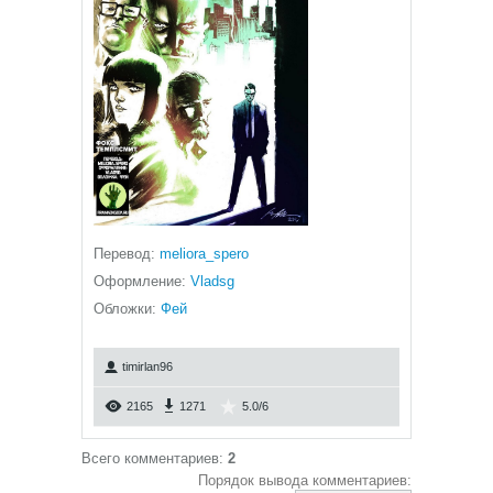
Перевод:
meliora_spero
Оформление:
Vladsg
Обложки:
Фей
timirlan96
2165
1271
5.0
/
6
Всего комментариев
:
2
Порядок вывода комментариев: