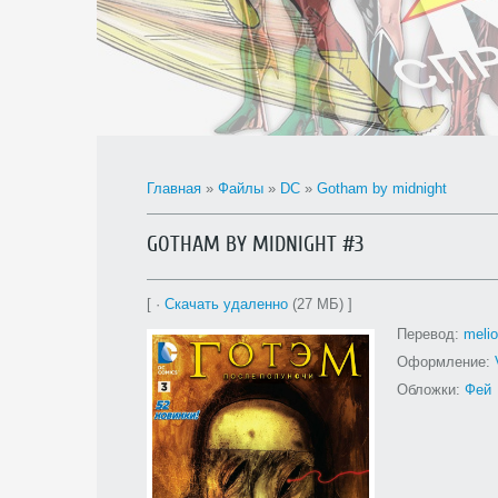
Главная
»
Файлы
»
DC
»
Gotham by midnight
GOTHAM BY MIDNIGHT #3
[ ·
Скачать удаленно
(27 МБ) ]
Перевод:
meli
Оформление:
Обложки:
Фей