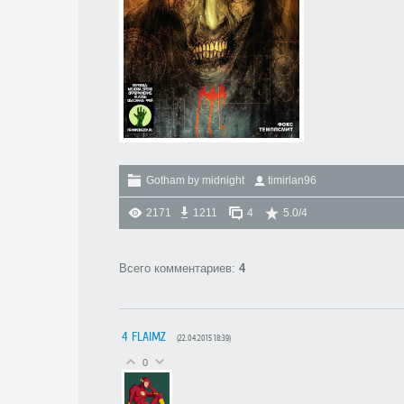
Gotham by midnight
timirlan96
2171
1211
4
5.0
/
4
Всего комментариев
:
4
4
FLAIMZ
(22.04.2015 18:39)
0