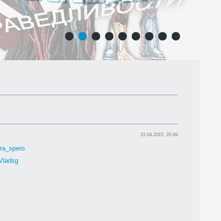
1
2
3
4
5
6
7
8
9
21.04.2015, 20:49
ora_spero
Vladsg