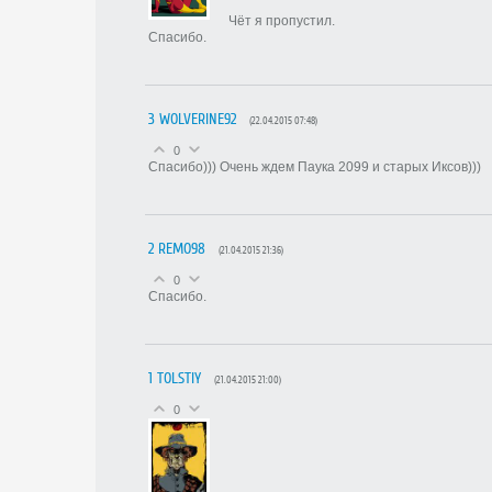
Чёт я пропустил.
Спасибо.
3
WOLVERINE92
(22.04.2015 07:48)
0
Спасибо))) Очень ждем Паука 2099 и старых Иксов)))
2
REMO98
(21.04.2015 21:36)
0
Спасибо.
1
TOLSTIY
(21.04.2015 21:00)
0