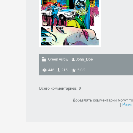
Green Arrow
John_Doe
446
215
5.0
/
2
Всего комментариев
:
0
Добавлять комментарии могут то
[
Регис