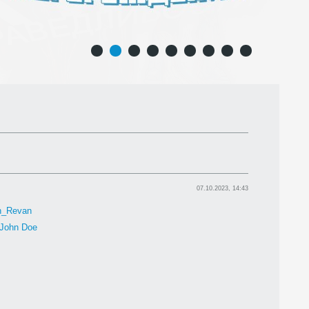
1
2
3
4
5
6
7
8
9
07.10.2023, 14:43
h_Revan
John Doe