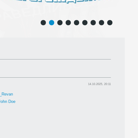
1
2
3
4
5
6
7
8
9
14.10.2025, 20:11
h_Revan
John Doe