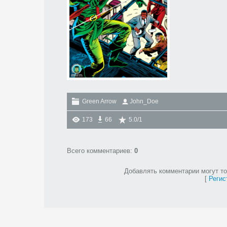
Green Arrow
John_Doe
173
66
5.0
/
1
Всего комментариев
:
0
Добавлять комментарии могут то
[
Регис