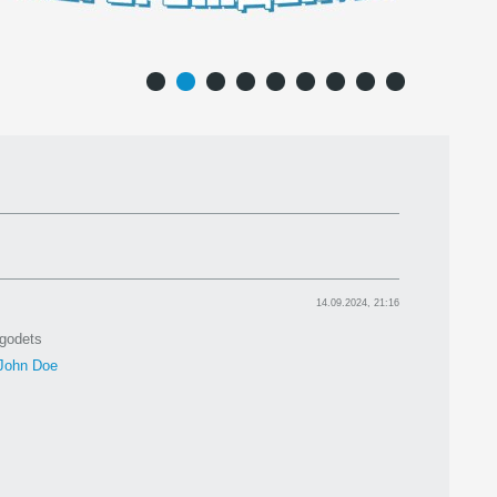
1
2
3
4
5
6
7
8
9
14.09.2024, 21:16
godets
John Doe