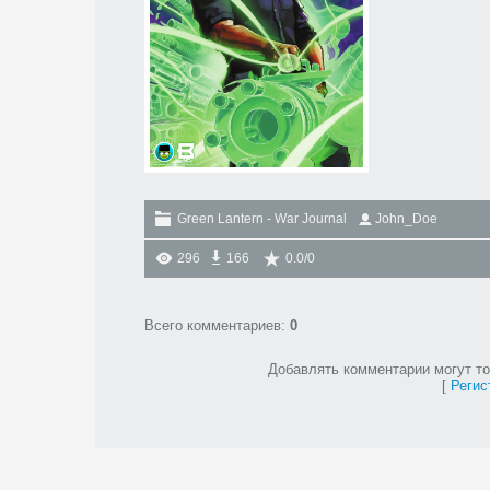
Green Lantern - War Journal
John_Doe
296
166
0.0
/
0
Всего комментариев
:
0
Добавлять комментарии могут то
[
Регис