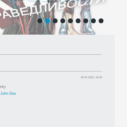
1
2
3
4
5
6
7
8
9
05.04.2016, 19:40
dsky
:
John Doe