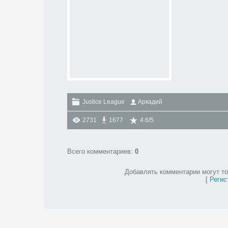
Justice League
Аркадий
2731
1677
4.6
/
5
Всего комментариев
:
0
Добавлять комментарии могут то
[
Регис