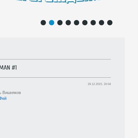
1
2
3
4
5
6
7
8
9
RMAN #1
29.12.2015, 20:04
ь Вишняков
Фей