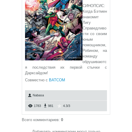
СИНОПСИС:
Когда Бэтмен
знакомит
Лигу
Справедливо
сти со своим
юным
помощником,
Робином, на
команду
обрушиваютс
я последствия их первой стычки с
Дарксайдом!
Совместно с
BATCOM
Nabasa
1783
981
4.3
/
3
Всего комментариев
:
0
Добавлять комментарии могут только