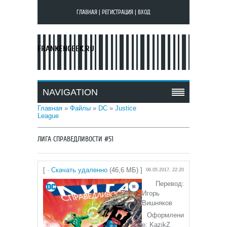
ГЛАВНАЯ
|
РЕГИСТРАЦИЯ
|
ВХОД
FRANKENGEEK.RU
NAVIGATION
Главная
»
Файлы
»
DC
»
Justice
League
ЛИГА СПРАВЕДЛИВОСТИ #51
[ ·
Скачать удаленно
(46,6 МБ) ]
06.05.2017, 22:20
Перевод:
Игорь
Вишняков
Оформлени
е: KazikZ