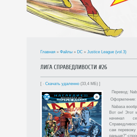
Главная
»
Файлы
»
DC
»
Justice League (vol.3)
ЛИГА СПРАВЕДЛИВОСТИ #26
[ ·
Скачать удаленно
(33,4 МБ) ]
Перевод: Nab
Оформление: 
Nabasa вообр
Вот он! Этот 
начинал с
Справедливости
сам перевожу
раньше?"-спр