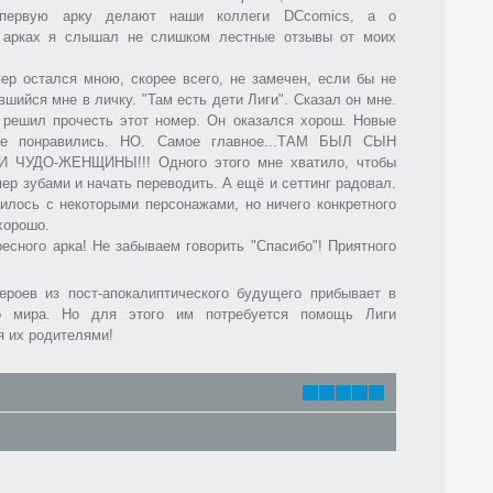
 первую арку делают наши коллеги DCcomics, а о
арках я слышал не слишком лестные отзывы от моих
ер остался мною, скорее всего, не замечен, если бы не
вшийся мне в личку. "Там есть дети Лиги". Сказал он мне.
 решил прочесть этот номер. Он оказался хорош. Новые
не понравились. НО. Самое главное...ТАМ БЫЛ СЫН
 ЧУДО-ЖЕНЩИНЫ!!! Одного этого мне хватило, чтобы
мер зубами и начать переводить. А ещё и сеттинг радовал.
илось с некоторыми персонажами, но ничего конкретного
хорошо.
сного арка! Не забываем говорить "Спасибо"! Приятного
ероев из пост-апокалиптического будущего прибывает в
о мира. Но для этого им потребуется помощь Лиги
я их родителями!