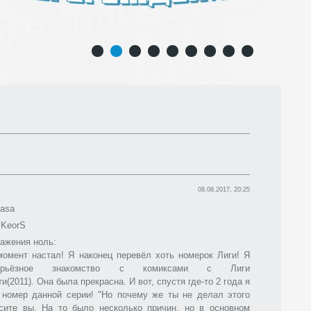
1
2
3
4
5
6
7
8
9
08.08.2017, 20:25
asa
KeorS
ажения ноль:
момент настал! Я наконец перевёл хоть номерок Лиги! Я
ерьёзное знакомство с комиксами с Лиги
(2011). Она была прекрасна. И вот, спустя где-то 2 года я
 номер данной серии! "Но почему же ты не делал этого
осите вы. На то было несколько причин, но в основном