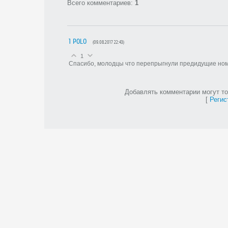
Всего комментариев
:
1
1
POLO
(09.08.2017 22:43)
1
Спасибо, молодцы что перепрыгнули предидущие номе
Добавлять комментарии могут то
[
Регис