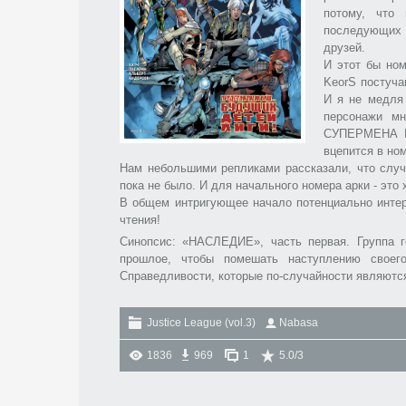
потому, что
последующих 
друзей.
И этот бы ном
KeorS постуча
И я не медля
персонажи м
СУПЕРМЕНА И
вцепится в но
Нам небольшими репликами рассказали, что случ
пока не было. И для начального номера арки - это 
В общем интригующее начало потенциально интере
чтения!
Синопсис: «НАСЛЕДИЕ», часть первая. Группа г
прошлое, чтобы помешать наступлению своег
Справедливости, которые по-случайности являютс
Justice League (vol.3)
Nabasa
1836
969
1
5.0
/
3