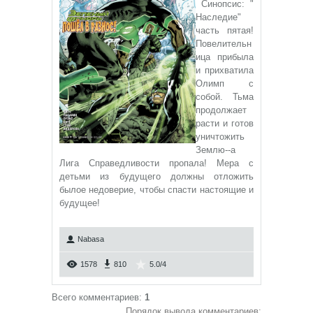
Синопсис: "
Наследие"
часть пятая!
Повелительн
ица прибыла
и прихватила
Олимп с
собой. Тьма
продолжает
расти и готов
уничтожить
Землю--а
Лига Справедливости пропала! Мера с
детьми из будущего должны отложить
былое недоверие, чтобы спасти настоящие и
будущее!
Nabasa
1578
810
5.0
/
4
Всего комментариев
:
1
Порядок вывода комментариев: