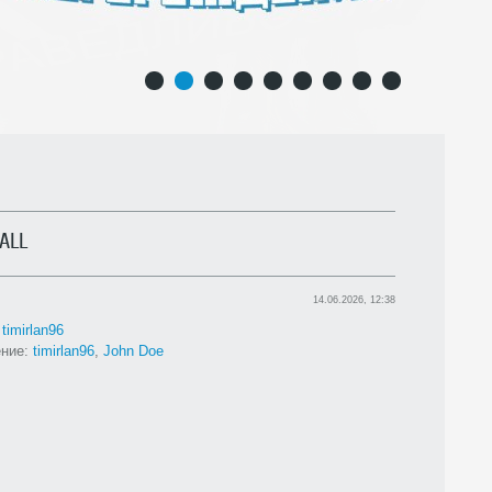
1
2
3
4
5
6
7
8
9
ALL
14.06.2026, 12:38
:
timirlan96
ние:
timirlan96
,
John Doe