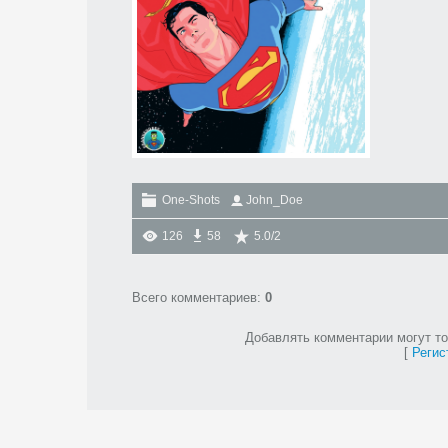
One-Shots
John_Doe
126
58
5.0
/
2
Всего комментариев
:
0
Добавлять комментарии могут то
[
Регис