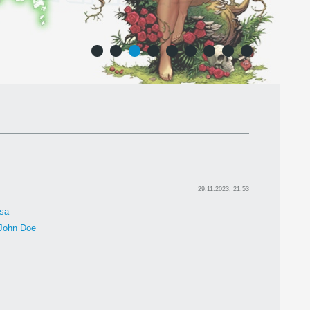
1
2
3
4
5
6
7
8
9
29.11.2023, 21:53
sa
John Doe