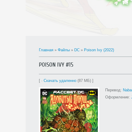
Главная
»
Файлы
»
DC
»
Poison Ivy (2022)
POISON IVY #15
[ ·
Скачать удаленно
(87 МБ) ]
Перевод:
N
aba
Оформление: