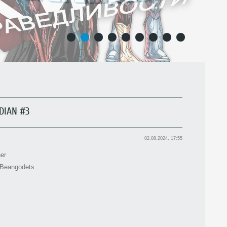
1
2
3
4
5
6
7
8
9
DIAN #3
02.08.2024, 17:55
er
Beangodets