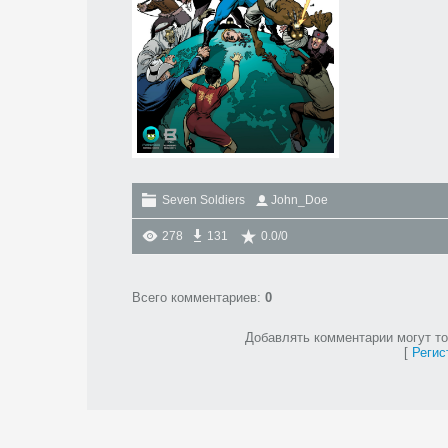
Seven Soldiers
John_Doe
278
131
0.0
/
0
Всего комментариев
:
0
Добавлять комментарии могут то
[
Регис