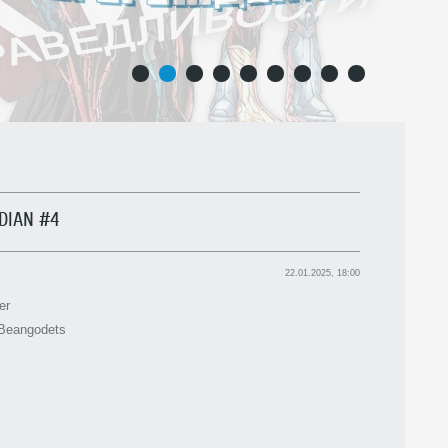
1
2
3
4
5
6
7
8
9
DIAN #4
22.01.2025, 18:00
er
Beangodets