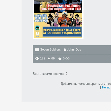
Seven Soldiers
John_Doe
182
69
0.0
/
0
Всего комментариев
:
0
Добавлять комментарии могут то
[
Регис