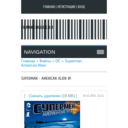
ГЛАВНАЯ
|
РЕГИСТРАЦИЯ
|
ВХОД
FRANKENGEEK.RU
NAVIGATION
Главная
»
Файлы
»
DC
»
Superman:
American Alien
SUPERMAN - AMERICAN ALIEN #1
[ ·
Скачать удаленно
(19 МБ) ]
18.11.2015, 22:11