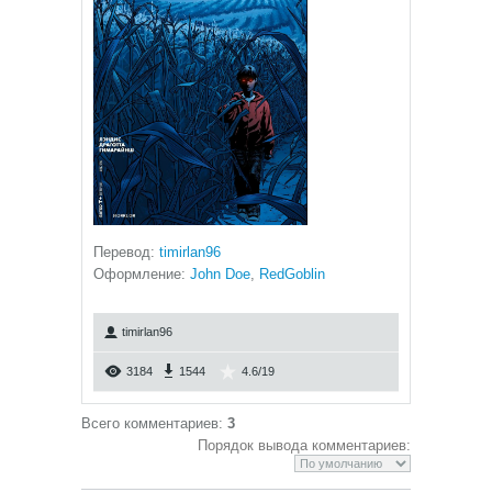
Перевод
:
timirlan96
Оформление:
John Doe
,
RedGoblin
timirlan96
3184
1544
4.6
/
19
Всего комментариев
:
3
Порядок вывода комментариев: