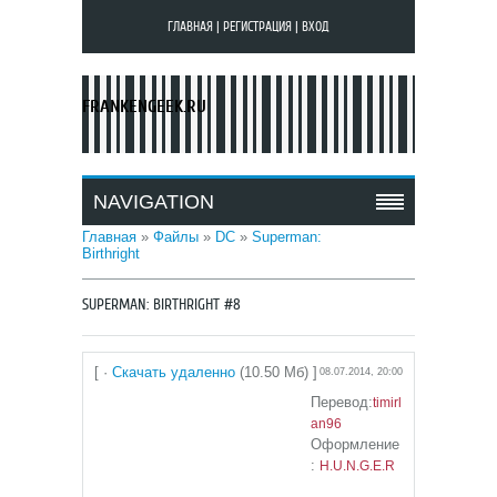
ГЛАВНАЯ
|
РЕГИСТРАЦИЯ
|
ВХОД
FRANKENGEEK.RU
NAVIGATION
Главная
»
Файлы
»
DC
»
Superman:
Birthright
SUPERMAN: BIRTHRIGHT #8
[ ·
Скачать удаленно
(10.50 Мб) ]
08.07.2014, 20:00
Перевод:
timirl
an96
Оформление
:
H.U.N.G.E.R