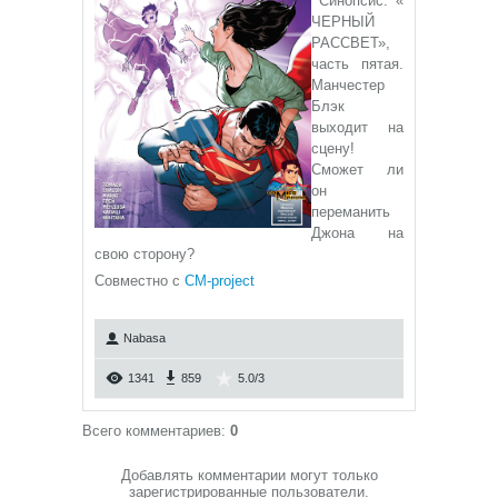
Синопсис: «
ЧЕРНЫЙ
РАССВЕТ»,
часть пятая.
Манчестер
Блэк
выходит на
сцену!
Сможет ли
он
переманить
Джона на
свою сторону?
Совместно с
CM-project
Nabasa
1341
859
5.0
/
3
Всего комментариев
:
0
Добавлять комментарии могут только
зарегистрированные пользователи.