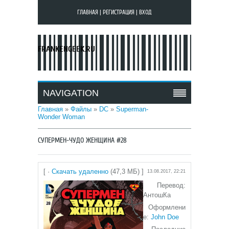
ГЛАВНАЯ
|
РЕГИСТРАЦИЯ
|
ВХОД
FRANKENGEEK.RU
NAVIGATION
Главная
»
Файлы
»
DC
»
Superman-
Wonder Woman
СУПЕРМЕН-ЧУДО ЖЕНЩИНА #28
[ ·
Скачать удаленно
(47,3 МБ) ]
13.08.2017, 22:21
Перевод:
АнтошКа
Оформлени
е:
John Doe