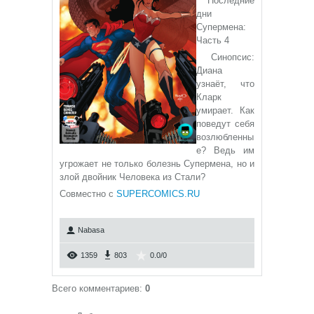
Последние
дни
Супермена:
Часть 4
Синопсис:
Диана
узнаёт, что
Кларк
умирает. Как
поведут себя
возлюбленны
е? Ведь им
угрожает не только болезнь Супермена, но и
злой двойник Человека из Стали?
Совместно с
SUPERCOMICS.RU
Nabasa
1359
803
0.0
/
0
Всего комментариев
:
0