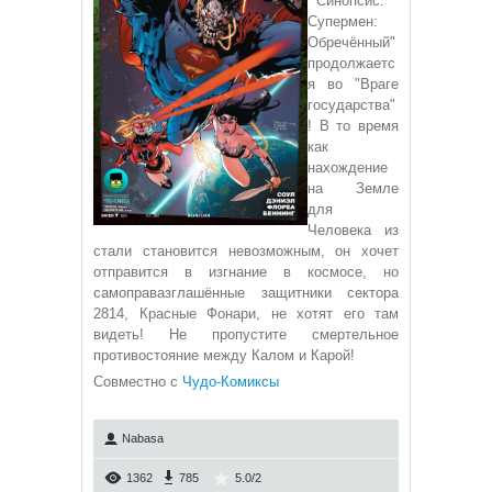
Синопсис: "
Супермен:
Обречённый"
продолжаетс
я во "Враге
государства"
! В то время
как
нахождение
на Земле
для
Человека из
стали становится невозможным, он хочет
отправится в изгнание в космосе, но
самоправазглашённые защитники сектора
2814, Красные Фонари, не хотят его там
видеть! Не пропустите смертельное
противостояние между Калом и Карой!
Совместно с
Чудо-Комиксы
Nabasa
1362
785
5.0
/
2