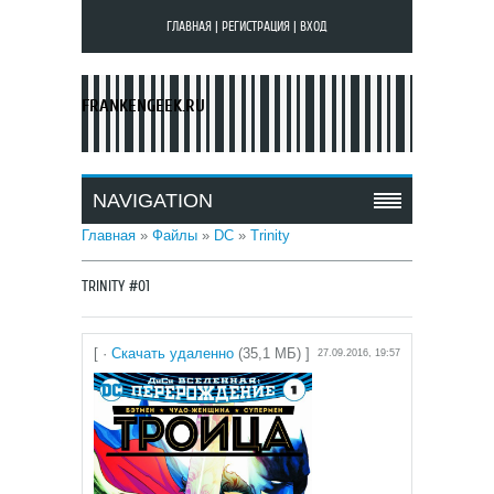
ГЛАВНАЯ
|
РЕГИСТРАЦИЯ
|
ВХОД
FRANKENGEEK.RU
NAVIGATION
Главная
»
Файлы
»
DC
»
Trinity
TRINITY #01
[ ·
Скачать удаленно
(35,1 МБ) ]
27.09.2016, 19:57