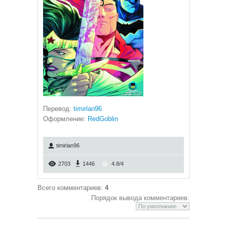
Перевод
:
timirlan96
Оформление:
RedGoblin
timirlan96
2703
1446
4.8
/
4
Всего комментариев
:
4
Порядок вывода комментариев: