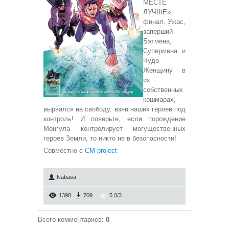
МЕСТЕ
ЛУЧШЕ»,
финал. Ужас,
заперший
Бэтмена,
Супермена и
Чудо-
Женщину в
их
собственных
кошмарах,
вырвался на свободу, взяв наших героев под
контроль! И поверьте, если порождение
Монгула контролирует могущественных
героев Земли, то никто не в безопасности!
Совместно с
CM-project
Nabasa
1398
709
5.0
/
3
Всего комментариев
:
0