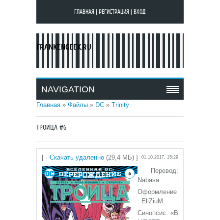
ГЛАВНАЯ
|
РЕГИСТРАЦИЯ
|
ВХОД
FRANKENGEEK.RU
NAVIGATION
Главная
»
Файлы
»
DC
»
Trinity
ТРОИЦА #6
[ ·
Скачать удаленно
(29,4 МБ) ]
01.10.2017, 15:29
Перевод:
Nabasa
Оформление
: EliZiuM
Синопсис: «В