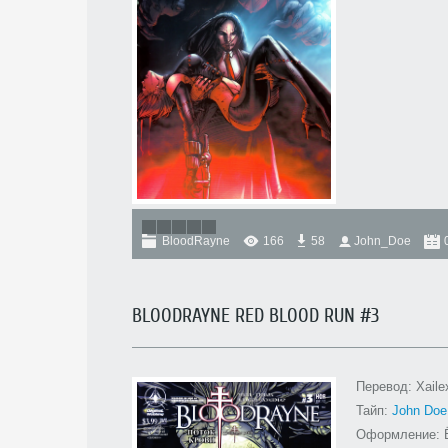
BloodRayne
166
58
John_Doe
BLOODRAYNE RED BLOOD RUN #3
Перевод: Xaile
Тайп:
John Doe
Оформление: 