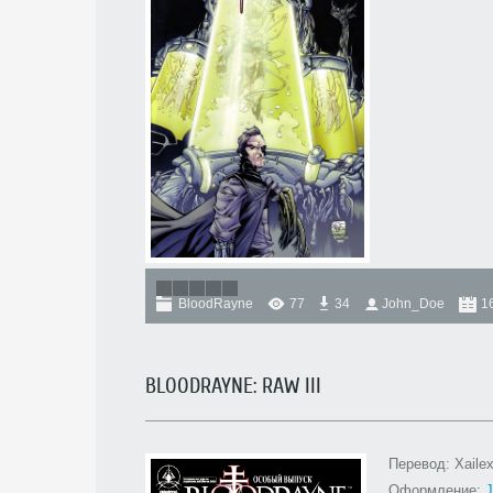
BloodRayne
77
34
John_Doe
1
BLOODRAYNE: RAW III
Перевод: Xaile
Оформление:
J