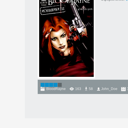
BloodRayne
163
58
John_Doe