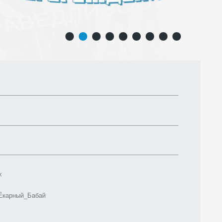
1
2
3
4
5
6
7
8
9
x
Ёкарный_Бабай