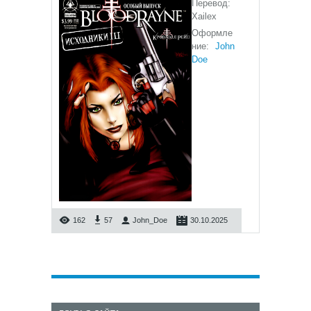
Перевод:
Xailex
Оформле
ние:
John
Doe
162
57
John_Doe
30.10.2025