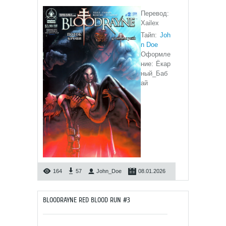
Перевод:
Xailex
Тайп:
Joh
n Doe
Оформле
ние: Ёкар
ный_Баб
ай
164
57
John_Doe
08.01.2026
BLOODRAYNE RED BLOOD RUN #3