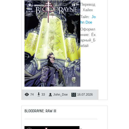
Перевод
: Xailex
Тайп:
Jo
hn Doe
Оформл
ение: Ёк
арный_Б
абай
74
33
John_Doe
16.07.2026
BLOODRAYNE: RAW III