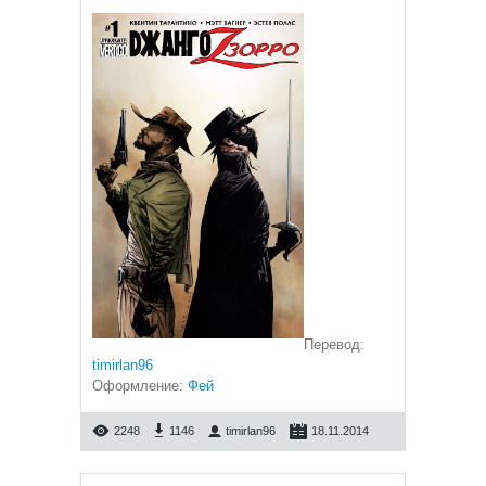
Перевод:
timirlan96
Оформление:
Фей
2248
1146
timirlan96
18.11.2014