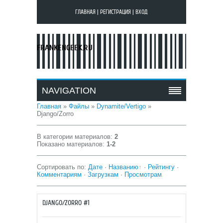
ГЛАВНАЯ
|
РЕГИСТРАЦИЯ
|
ВХОД
FRANKENGEEK.RU
NAVIGATION
Главная
»
Файлы
»
Dynamite/Vertigo
»
Django/Zorro
В категории материалов
:
2
Показано материалов
:
1-2
Сортировать по
:
Дате
·
Названию
·
Рейтингу
·
Комментариям
·
Загрузкам
·
Просмотрам
DJANGO/ZORRO #1