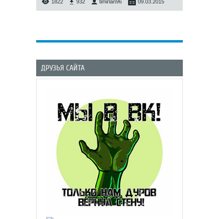
1822
932
timirlan96
09.03.2015
ДРУЗЬЯ САЙТА