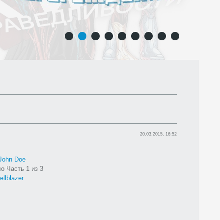
1
2
3
4
5
6
7
8
9
20.03.2015, 16:52
John Doe
о Часть 1 из 3
ellblazer