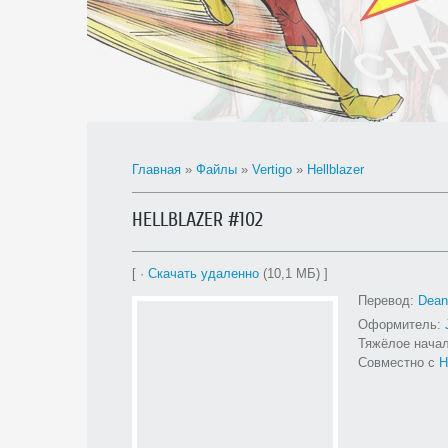
Главная
»
Файлы
»
Vertigo
»
Hellblazer
HELLBLAZER #102
[ ·
Скачать удаленно
(10,1 МБ) ]
Перевод:
Dean
Оформитель:
Тяжёлое начал
Совместно с
H