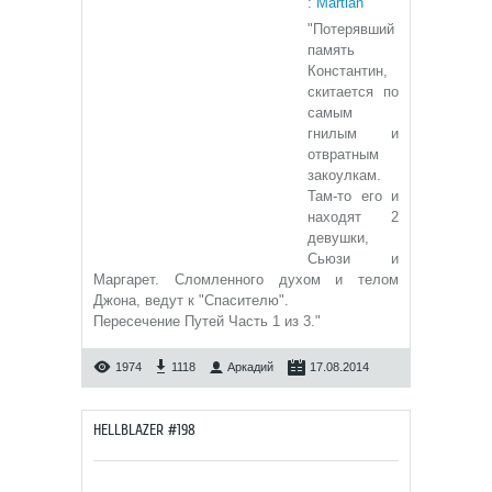
:
Martian
"Потерявший
память
Константин,
скитается по
самым
гнилым и
отвратным
закоулкам.
Там-то его и
находят 2
девушки,
Сьюзи и
Маргарет. Сломленного духом и телом
Джона, ведут к "Спасителю".
Пересечение Путей Часть 1 из 3."
1974
1118
Аркадий
17.08.2014
HELLBLAZER #198