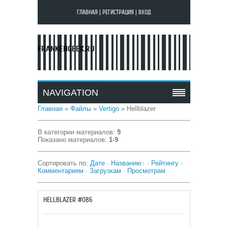
ГЛАВНАЯ
|
РЕГИСТРАЦИЯ
|
ВХОД
FRANKENGEEK.RU
NAVIGATION
Главная
»
Файлы
»
Vertigo
» Hellblazer
В категории материалов
:
9
Показано материалов
:
1-9
Сортировать по
:
Дате
·
Названию
·
Рейтингу
·
Комментариям
·
Загрузкам
·
Просмотрам
HELLBLAZER #086