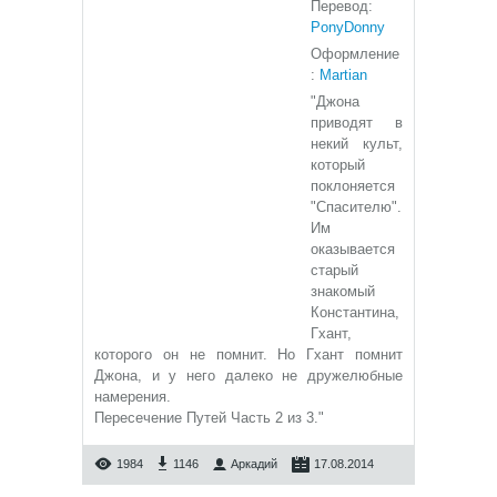
Перевод:
PonyDonny
Оформление
:
Martian
"Джона
приводят в
некий культ,
который
поклоняется
"Спасителю".
Им
оказывается
старый
знакомый
Константина,
Гхант,
которого он не помнит. Но Гхант помнит
Джона, и у него далеко не дружелюбные
намерения.
Пересечение Путей Часть 2 из 3."
1984
1146
Аркадий
17.08.2014