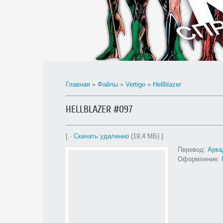
Главная
»
Файлы
»
Vertigo
»
Hellblazer
HELLBLAZER #097
[ ·
Скачать удаленно
(19,4 МБ) ]
Перевод:
Арка
Оформление: