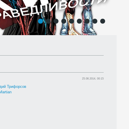
1
2
3
4
5
6
7
8
9
25.08.2014, 00:15
дий Трифорсов
Martian