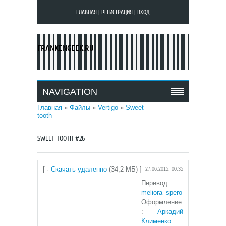
ГЛАВНАЯ
|
РЕГИСТРАЦИЯ
|
ВХОД
FRANKENGEEK.RU
NAVIGATION
Главная
»
Файлы
»
Vertigo
»
Sweet
tooth
SWEET TOOTH #26
[ ·
Скачать удаленно
(34,2 МБ) ]
27.06.2015, 00:35
Перевод:
meliora_spero
Оформление
:
Аркадий
Клименко