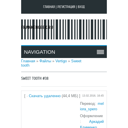
ГЛАВНАЯ
|
РЕГИСТРАЦИЯ
|
ВХОД
FRANKENGEEK.RU
NAVIGATION
Главная
»
Файлы
»
Vertigo
»
Sweet
tooth
SWEET TOOTH #38
[ ·
Скачать удаленно
(44,4 МБ) ]
13.02.2016, 16:45
Перевод:
mel
iora_spero
Оформление
:
Аркадий
Клименко