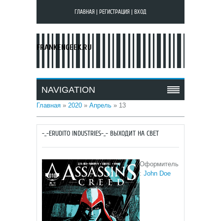
ГЛАВНАЯ
|
РЕГИСТРАЦИЯ
|
ВХОД
FRANKENGEEK.RU
NAVIGATION
Главная
»
2020
»
Апрель
»
13
-_-ERUDITO INDUSTRIES-_- ВЫХОДИТ НА СВЕТ
Оформитель
:
John Doe